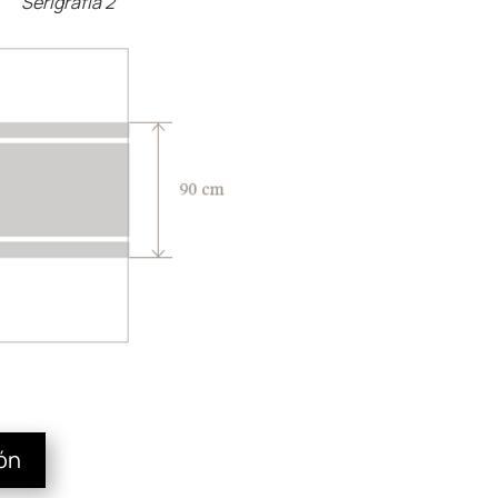
Serigrafía 2
ión