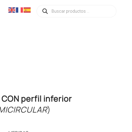
Búsqueda
de
productos
ON perfil inferior
MICIRCULAR
)