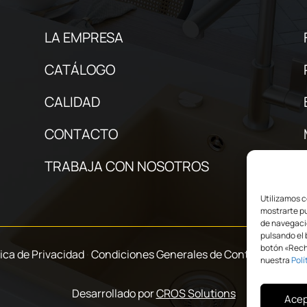
LA EMPRESA
CATÁLOGO
CALIDAD
CONTACTO
TRABAJA CON NOSOTROS
Utilizamos c
mostrarte pu
de navegació
pulsando el 
botón «Recha
tica de Privacidad
·
Condiciones Generales de Contratación
·
P
nuestra
Polí
Desarrollado por
CROS Solutions
Acep