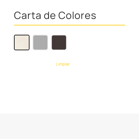
Carta de Colores
Limpiar
A
l
t
e
r
n
a