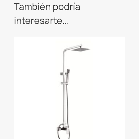
t
También podría
i
interesarte…
v
e
: