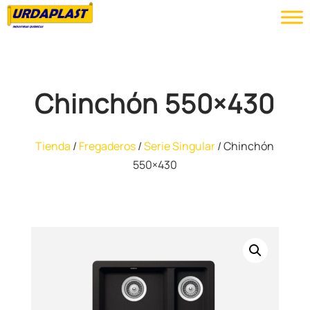
Chinchón 550×430
Tienda
/
Fregaderos
/
Serie Singular
/ Chinchón
550×430