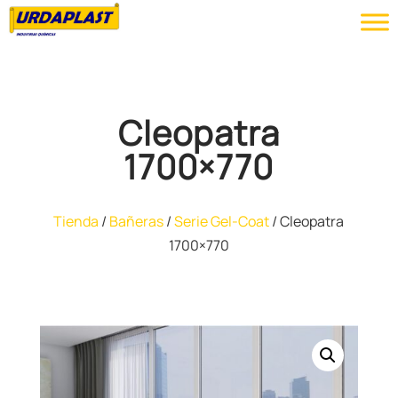
Cleopatra
1700×770
Tienda
/
Bañeras
/
Serie Gel-Coat
/ Cleopatra
1700×770