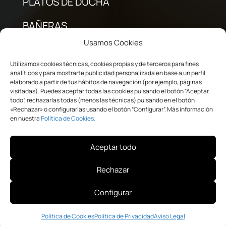
PLATOS DE DUCHA
BAÑERAS
Usamos Cookies
MAMPARAS DE BAÑO
Utilizamos cookies técnicas, cookies propias y de terceros para fines
LAVABOS
analíticos y para mostrarte publicidad personalizada en base a un perfil
elaborado a partir de tus hábitos de navegación (por ejemplo, páginas
visitadas). Puedes aceptar todas las cookies pulsando el botón “Aceptar
GRIFERÍA
todo”, rechazarlas todas (menos las técnicas) pulsando en el botón
«Rechazar» o configurarlas usando el botón “Configurar”. Más información
en nuestra
Política de Cookies.
Aviso Legal
·
Política de Privacidad
·
Condiciones
Aceptar todo
Generales de Contratación
·
Política de Cookies
Rechazar
Desarrollado por
CROS Solutions
Configurar
Política de Cookies
Política de Privacidad
Aviso Legal