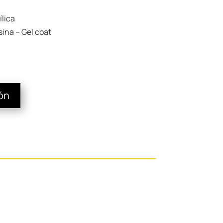
ílica
ina – Gel coat
ión