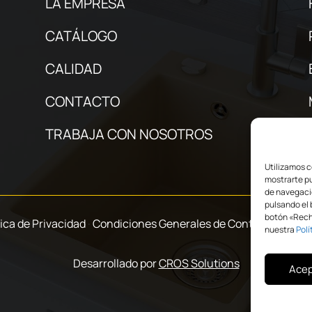
LA EMPRESA
CATÁLOGO
CALIDAD
CONTACTO
TRABAJA CON NOSOTROS
Utilizamos c
mostrarte pu
de navegació
pulsando el 
botón «Recha
tica de Privacidad
·
Condiciones Generales de Contratación
·
P
nuestra
Polí
Desarrollado por
CROS Solutions
Acep